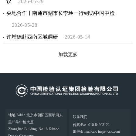
议
2026-05-29
央地合作丨南通市副市长李玲一行到访中国中检
2026-05-28
许增德赴西南区域调研
2026-05-14
加载更多
地址/Add：北京市朝阳区西坝河东
联系我们
里18号中检大厦
传真/Fax: 010-84603122
ZhongJian Building, No.18 Xibahe
邮件/E-mail:ccic-insp@ccic.com