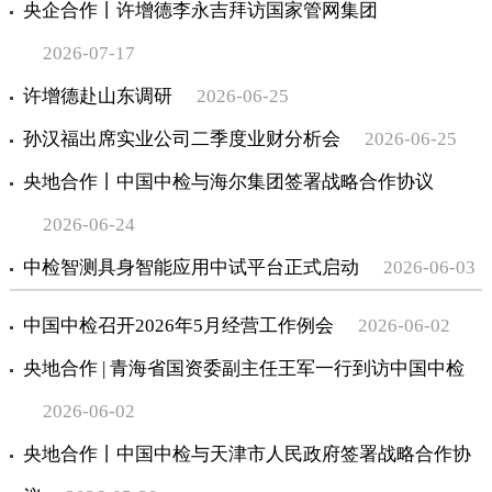
央企合作丨许增德李永吉拜访国家管网集团
2026-07-17
许增德赴山东调研
2026-06-25
孙汉福出席实业公司二季度业财分析会
2026-06-25
央地合作丨中国中检与海尔集团签署战略合作协议
2026-06-24
中检智测具身智能应用中试平台正式启动
2026-06-03
中国中检召开2026年5月经营工作例会
2026-06-02
央地合作 | 青海省国资委副主任王军一行到访中国中检
2026-06-02
央地合作丨中国中检与天津市人民政府签署战略合作协