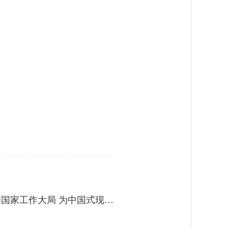
习近平对中央企业工作作出重要指示强调：充分认识职责使命更好服务党和国家工作大局 为中国式现代化建设贡献更大力量