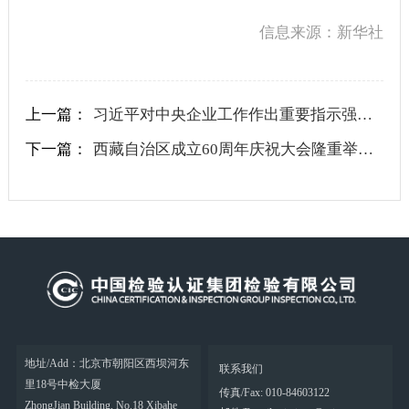
信息来源：新华社
上一篇：
习近平对中央企业工作作出重要指示强调：充分认识职责使命更好服务党和国家工作大局 为中国式现代化建设贡献更大力量
下一篇：
西藏自治区成立60周年庆祝大会隆重举行 中共中央全国人大常委会国务院全国政协中央军委致电祝贺 习近平出席大会
地址/Add：北京市朝阳区西坝河东
联系我们
里18号中检大厦
传真/Fax: 010-84603122
ZhongJian Building, No.18 Xibahe