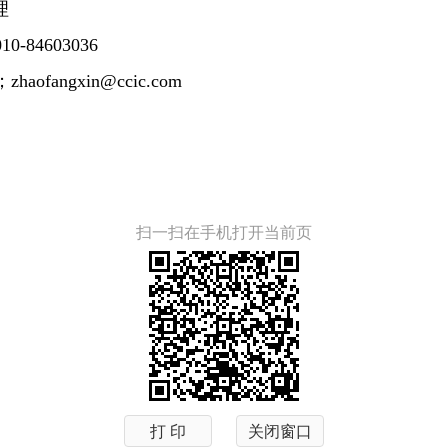
理
0-84603036
zhaofangxin@ccic.com
扫一扫在手机打开当前页
打 印
关闭窗口