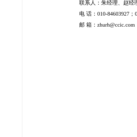
联系人：朱经理、赵经
电 话：010-84603927；01
邮 箱：zhurh@ccic.com；